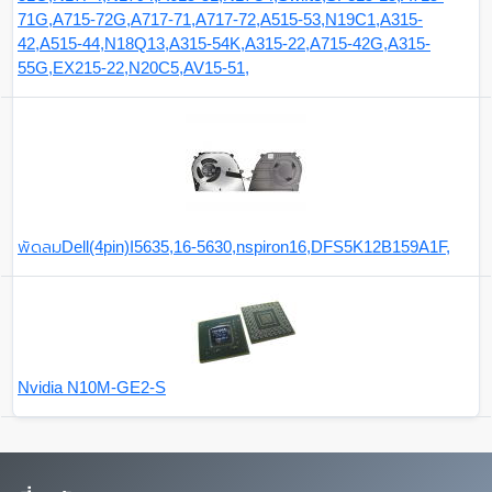
71G,A715-72G,A717-71,A717-72,A515-53,N19C1,A315-
42,A515-44,N18Q13,A315-54K,A315-22,A715-42G,A315-
55G,EX215-22,N20C5,AV15-51,
พัดลมDell(4pin)I5635,16-5630,nspiron16,DFS5K12B159A1F,
Nvidia N10M-GE2-S