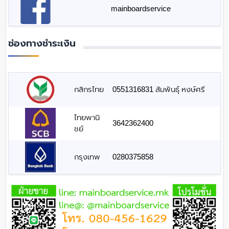
mainboardservice
ช่องทางชำระเงิน
กสิกรไทย
0551316831 สัมพันธุ์ หงษ์ศรี
ไทยพานิ
3642362400
ชย์
กรุงเทพ
0280375858