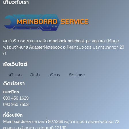
เกี่ยวกับเรา
ศูนย์บริการซ่อมเมนบอร์ด macbook notebook pc vga และกู้ข้อมูล
พร้อมจำหน่าย AdapterNotebook อะไหล่ครบวงจร บริการมากกว่า 20
ปี
ผังเว็บไซต์
หน้าแรก
สินค้า
บริการ
ติดต่อเรา
ติดต่อเรา
เบอร์โทร
080 456 1629
090 950 7503
ที่ตั้งบริษัท
Mainboardservice เลขที่ 807/268 หมู่บ้านภุมริน ซอยพหลโยธิน 72
ต.คูคต อ.ลำลูกกา จ.ปทุมธานี 12130