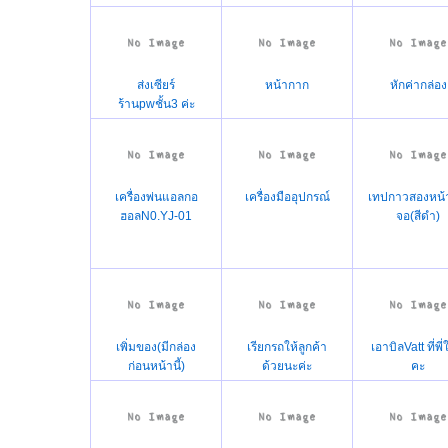
ส่งเซียร์
หน้ากาก
หักค่ากล่อง
ร้านpwชั้น3 ค่ะ
เครื่องพ่นแอลกอ
เครื่องมืออุปกรณ์
เทปกาวสองหน้
ฮอลN0.YJ-01
จอ(สีดำ)
เพิ่มของ(มีกล่อง
เรียกรถให้ลูกค้า
เอาบิลVatt ที่พี่
ก่อนหน้านี้)
ด้วยนะค่ะ
คะ