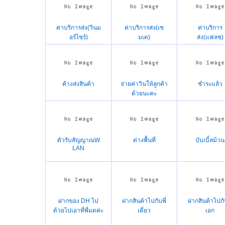
ค่าบริการส่ง(วินม
ค่าบริการส่ง(เซ
ค่าบริการ
อร์ไซร์)
มเด)
ส่ง(แฟลช)
ค้างส่งสินค้า
จ่ายค่าวินให้ลูกค้า
ชำระแล้ว
ด้วยนะคะ่
ตัวรับสัญญาณW
ต่างพื้นที่
บับเบิ้ลม้วน
LAN
ฝากของ DH ไป
ฝากสินค้าไปกับพี่
ฝากสินค้าไปกับ
ด้วยไปเอาที่พี่มดค่ะ
เดี่ยว
เอก