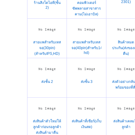
2301)
ร้านสิงโตไอที(ชั้น
คอมพิวเตอร์
2)
ซัพพลายสาขาสาร
คาม(ไม่เอาบิล)
สายแพสำหรับเทส
สายแพสำหรับเทส
สินค้าหมด
จอ(30pin)
จอ(40pin)สำหรับ144H,IPS,Full
ประกัน(ส่งของ
hd)
(สำหรับIPS,HD)
คืน)
ส่งชั้น 2
ส่งชั้น 3
ส่งตัวอย่างกลั
พร้อมของที่สั
ส่งสินค้าตัวใหม่ให้
ส่งสินค้าที่เซียร์(เก็บ
ส่งสินค้าเคลม
ลูกค้าก่อนรอลูกค้า
เงินสด)
ลูกค้า
ส่งสินค้ามาคืน