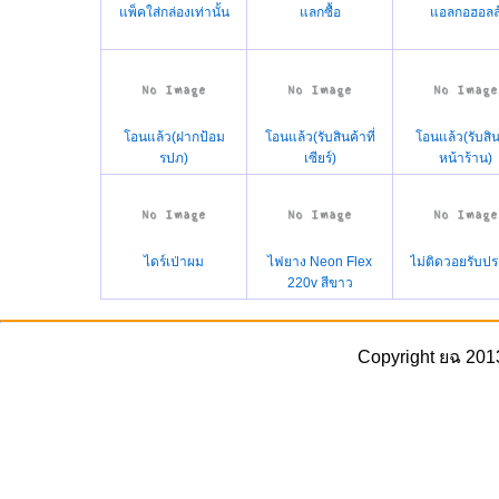
แพ็คใส่กล่องเท่านั้น
แลกซื้อ
แอลกอฮอลล
โอนแล้ว(ฝากป้อม
โอนแล้ว(รับสินค้าที่
โอนแล้ว(รับสิน
รปภ)
เซียร์)
หน้าร้าน)
ไดร์เป่าผม
ไฟยาง Neon Flex
ไม่ติดวอยรับปร
220v สีขาว
Copyright ยฉ 201