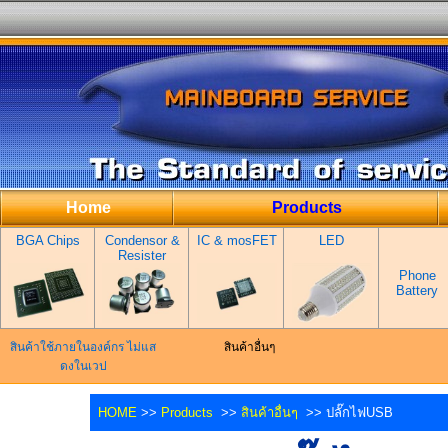
Home
Products
BGA Chips
Condensor &
IC & mosFET
LED
Resister
Phone
Battery
สินค้าใช้ภายในองค์กร ไม่แส
สินค้าอื่นๆ
ดงในเวป
HOME
>>
Products
>>
สินค้าอื่นๆ
>> ปลั๊กไฟUSB