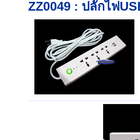
ZZ0049 : ปลั๊กไฟU