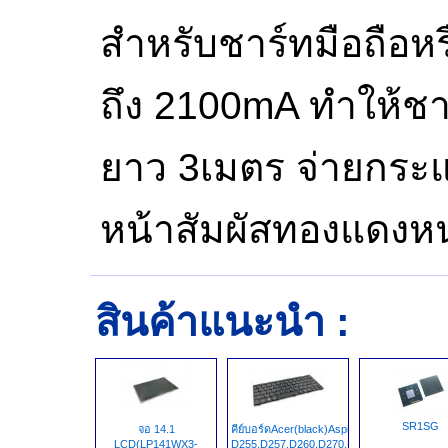
สำหรับชาร์ทมือถือหร
ถึง 2100mA ทำให้ชา
ยาว 3เมตร จ่ายกระแ
หน้าสัมผัสทองแดงห
สินค้าแนะนำ :
SR1SG
จอ 14.1
คีย์บอร์ดAcer(black)AspireONE
LCD(LP141WX3-
D255,D257,D260,D270,D522,one532H,