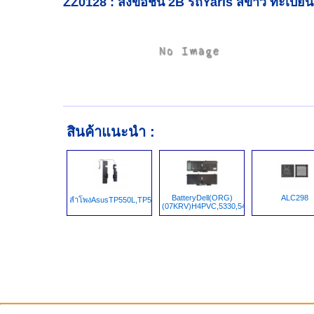
ZZ0128 : ส่งขอชั้น 2B รถYaris สีขาว ทะเบี
สินค้าแนะนำ :
BatteryDell(ORG)
ALC298
ลำโพงAsusTP550L,TP550M,
(07KRV)H4PVC,5330,5430,5530,7330,7430,