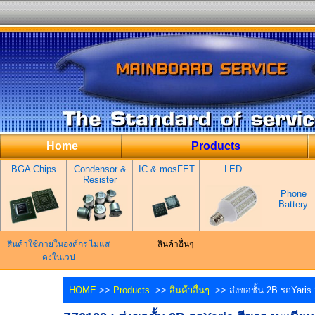
Home
Products
BGA Chips
Condensor &
IC & mosFET
LED
Resister
Phone
Battery
สินค้าใช้ภายในองค์กร ไม่แส
สินค้าอื่นๆ
ดงในเวป
HOME
>>
Products
>>
สินค้าอื่นๆ
>> ส่งขอชั้น 2B รถYaris