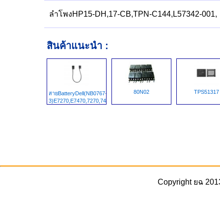
ลำโพงHP15-DH,17-CB,TPN-C144,L57342-001,
สินค้าแนะนำ :
80N02
TPS51317
สายBatteryDell(NB0767-
3)E7270,E7470,7270,7470,AAZ60,DC020029500,49W6G,049W6G,PDN
Copyright ยฉ 201