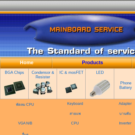
Home
Products
BGA Chips
Condensor &
IC & mosFET
LED
Resister
Phone
Battery
Keyboard
Adapter
พัดลม CPU
สายแพ
บานพับ
VGA N/B
CPU
Inverter
อื่นๆ