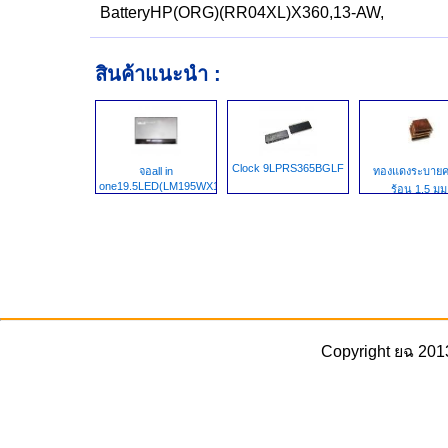
BatteryHP(ORG)(RR04XL)X360,13-AW,
สินค้าแนะนำ :
Clock 9LPRS365BGLF
จอall in
ทองแดงระบาย
one19.5LED(LM195WX1-
ร้อน 1.5 มม
SLC1,MV195WGM-
N10,)
Copyright ยฉ 201