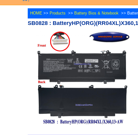
HOME
>>
Products
>>
Battery Bios & Notebook
>> Batte
SB0828 : BatteryHP(ORG)(RR04XL)X360,