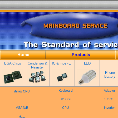
Home
Products
BGA Chips
Condensor &
IC & mosFET
LED
Resister
Phone
Battery
Keyboard
Adapter
พัดลม CPU
สายแพ
บานพับ
VGA N/B
CPU
Inverter
อื่นๆ