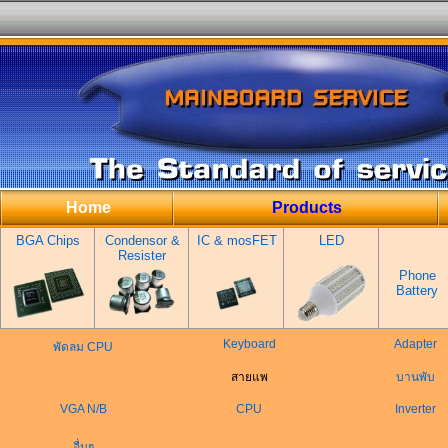
Home
Products
BGA Chips
Condensor &
IC & mosFET
LED
Resister
Phone
Battery
Keyboard
Adapter
พัดลม CPU
สายแพ
บานพับ
VGA N/B
CPU
Inverter
อื่นๆ