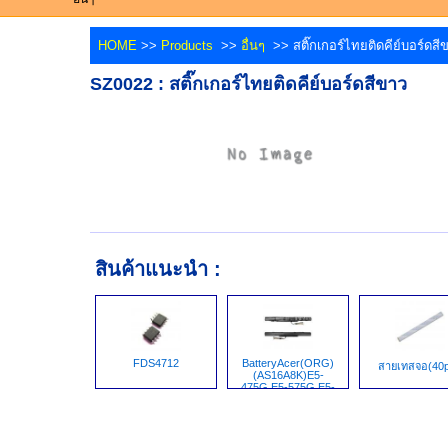
HOME
>>
Products
>>
อื่นๆ
>> สติ๊กเกอร์ไทยติดคีย์บอร์ดสี
SZ0022 : สติ๊กเกอร์ไทยติดคีย์บอร์ดสีขาว
สินค้าแนะนำ :
FDS4712
BatteryAcer(ORG)
สายเทสจอ(40p
(AS16A8K)E5-
475G,E5-575G,E5-
553,523G,553G,E15,ES1-
432-P4ZG,E5-575G-
73WK,N16Q1,N16Q2,TMP249,TMP259,475G