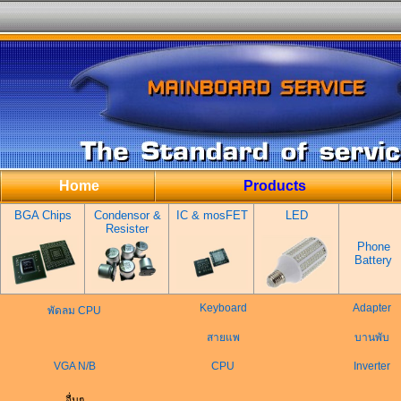
Home
Products
BGA Chips
Condensor &
IC & mosFET
LED
Resister
Phone
Battery
Keyboard
Adapter
พัดลม CPU
สายแพ
บานพับ
VGA N/B
CPU
Inverter
อื่นๆ