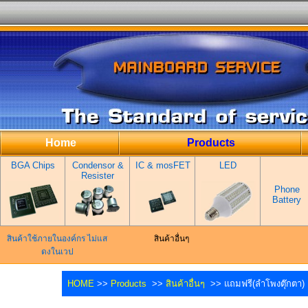
Home
Products
BGA Chips
Condensor &
IC & mosFET
LED
Resister
Phone
Battery
สินค้าใช้ภายในองค์กร ไม่แส
สินค้าอื่นๆ
ดงในเวป
HOME
>>
Products
>>
สินค้าอื่นๆ
>> แถมฟรี(ลำโพงตุ๊กตา)