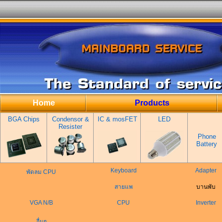
Home
Products
BGA Chips
Condensor &
IC & mosFET
LED
Resister
Phone
Battery
Keyboard
Adapter
พัดลม CPU
สายแพ
บานพับ
VGA N/B
CPU
Inverter
อื่นๆ