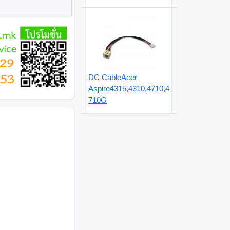
DC CableAcer
Aspire4315,4310,4710,4
710G