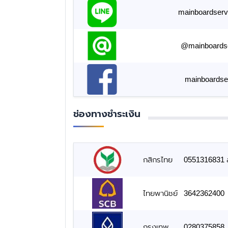
mainboardserv
@mainboards
mainboardse
ช่องทางชำระเงิน
กสิกรไทย
0551316831 สั
ไทยพานิชย์
3642362400
กรุงเทพ
0280375858