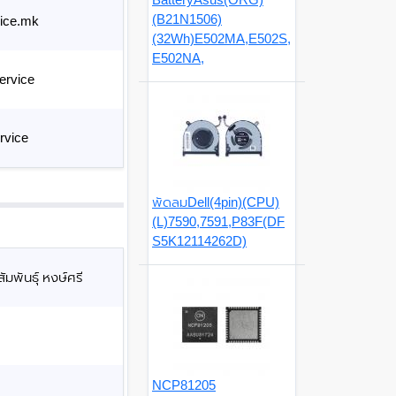
(B21N1506)
ice.mk
(32Wh)E502MA,E502S,
E502NA,
ervice
rvice
พัดลมDell(4pin)(CPU)
(L)7590,7591,P83F(DF
S5K12114262D)
มพันธุ์ หงษ์ศรี
NCP81205