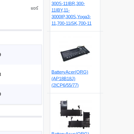
300S-11IBR,300-
แชร์
11IBY,11-
3000IP,300S,Yoga3-
11,700-11iSK,700-11
9
BatteryAcer(ORG)
3
(AP18B18J)
(2ICP6/55/77)
9
BatteryAsus(ORG)