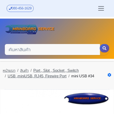
Skip
to
080-456-1629
main
content
หน้าแรก
สินค้า
Port , Slot , Socket , Switch
USB ,miniUSB, RJ45, Firewire Port
mini USB #34