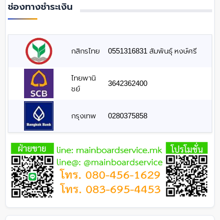
ช่องทางชำระเงิน
กสิกรไทย
0551316831 สัมพันธุ์ หงษ์ศรี
ไทยพานิ
3642362400
ชย์
กรุงเทพ
0280375858