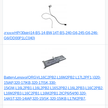
สายแพHP(30pin)14-BS,14-BW,14T-BS,240-G6,245-G6,246-
G6(DD00P1LC040)
BatteryLenovo(ORG)(L16C2PB2,L16M2PB2,L17L2PF1,)320-
15IAP,320-17IKB,320-17ISK,330-
15iGM,L16L2PB1,L16L2PB2,L16S2PB2,L16L2PB3,L16C2PB2,
L16M2PB3,L16C2PB1,L16M2PB1,2ICP6/54/90,320-
14AST,320-14IAP,320-15ISK,320-15IKB,L17M2PB7,