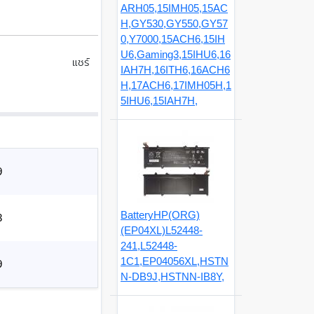
ARH05,15IMH05,15AC
H,GY530,GY550,GY57
0,Y7000,15ACH6,15IH
U6,Gaming3,15IHU6,16
แชร์
IAH7H,16ITH6,16ACH6
H,17ACH6,17IMH05H,1
5IHU6,15IAH7H,
9
BatteryHP(ORG)
3
(EP04XL)L52448-
241,L52448-
1C1,EP04056XL,HSTN
9
N-DB9J,HSTNN-IB8Y,