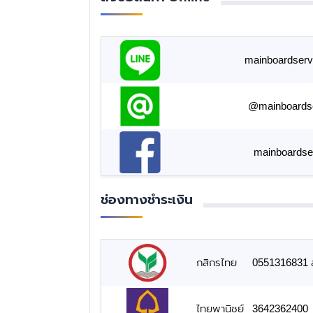
mainboardserv
@mainboards
mainboardse
ช่องทางชำระเงิน
กสิกรไทย
0551316831 สั
ไทยพานิชย์
3642362400