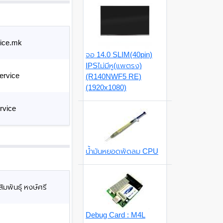
ice.mk
จอ 14.0 SLIM(40pin)
IPSไม่มีหู(แพตรง)
ervice
(R140NWF5 RE)
(1920x1080)
rvice
น้ำมันหยอดพัดลม CPU
มพันธุ์ หงษ์ศรี
Debug Card : M4L