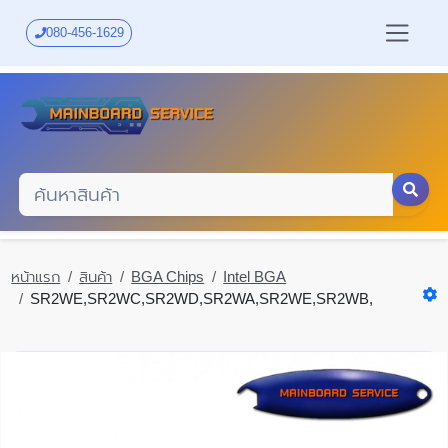
Skip
to
080-456-1629
main
content
หน้าแรก
สินค้า
BGA Chips
Intel BGA
SR2WE,SR2WC,SR2WD,SR2WA,SR2WE,SR2WB,