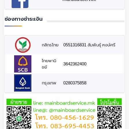
ช่องทางชำระเงิน
กสิกรไทย
0551316831 สัมพันธุ์ หงษ์ศรี
ไทยพานิ
3642362400
ชย์
กรุงเทพ
0280375858