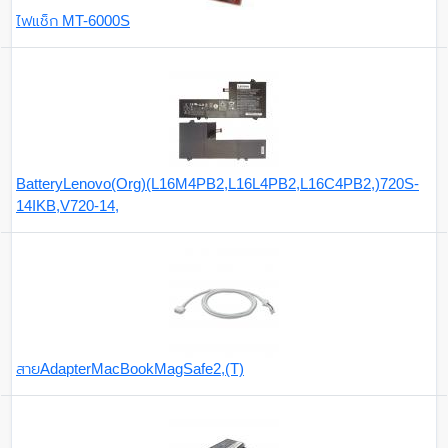
ไฟแช็ก MT-6000S
BatteryLenovo(Org)(L16M4PB2,L16L4PB2,L16C4PB2,)720S-
14IKB,V720-14,
สายAdapterMacBookMagSafe2,(T)