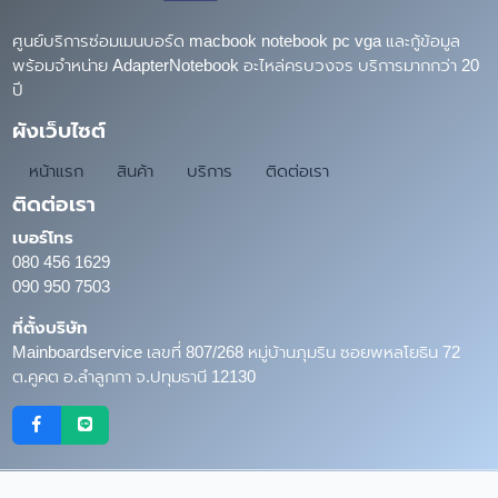
ศูนย์บริการซ่อมเมนบอร์ด macbook notebook pc vga และกู้ข้อมูล
พร้อมจำหน่าย AdapterNotebook อะไหล่ครบวงจร บริการมากกว่า 20
ปี
ผังเว็บไซต์
หน้าแรก
สินค้า
บริการ
ติดต่อเรา
ติดต่อเรา
เบอร์โทร
080 456 1629
090 950 7503
ที่ตั้งบริษัท
Mainboardservice เลขที่ 807/268 หมู่บ้านภุมริน ซอยพหลโยธิน 72
ต.คูคต อ.ลำลูกกา จ.ปทุมธานี 12130