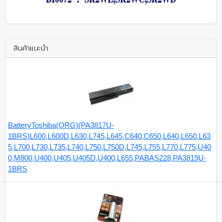
สินค้าแนะนำ
BatteryToshiba(ORG)(PA3817U-
1BRS)L600,L600D,L630,L745,L645,C640,C650,L640,L650,L63
5,L700,L730,L735,L740,L750,L750D,L745,L755,L770,L775,U40
0,M800,U400,U405,U405D,U400,L655,PABAS228,PA3819U-
1BRS