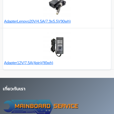
AdapterLenovo20V/4.5A(7.9x5.5)(90wh)
Adapter12V/7.5A(4pin)(90wh)
เกี่ยวกับเรา