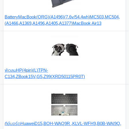
BatteryMacBook(ORG)(A1496)(7.6v/54.4wh)MC503,MC504,
(A1466,A1369,A1496,A1405,A1377)MacBook Air13
พัดลมHP(4pin)(L)TPN-
C134,ZBook15V,G5,Z99(XRD50115PR0T)
คีย์บอร์ดHuaweiD15,BOH-WAQ9R ,KLVL-WFH9,B0B-WAI9Q,