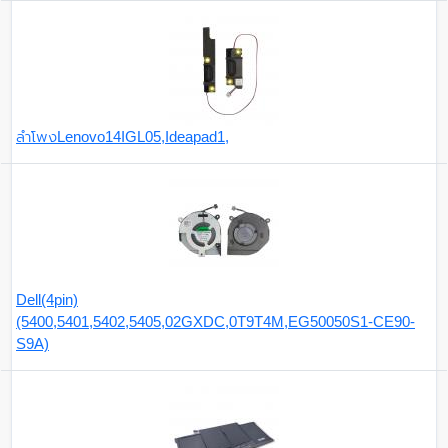
ลำโพงLenovo14IGL05,Ideapad1,
Dell(4pin)
(5400,5401,5402,5405,02GXDC,0T9T4M,EG50050S1-CE90-
S9A)