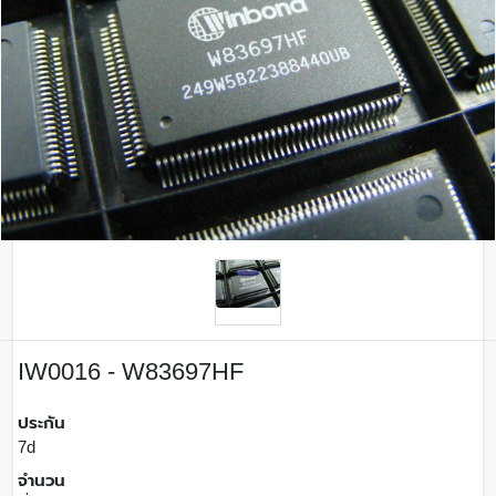
IW0016 - W83697HF
ประกัน
7d
จำนวน