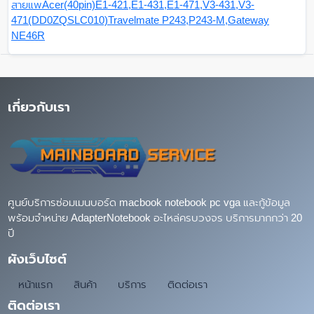
สายแพAcer(40pin)E1-421,E1-431,E1-471,V3-431,V3-
471(DD0ZQSLC010)Travelmate P243,P243-M,Gateway
NE46R
เกี่ยวกับเรา
ศูนย์บริการซ่อมเมนบอร์ด macbook notebook pc vga และกู้ข้อมูล
พร้อมจำหน่าย AdapterNotebook อะไหล่ครบวงจร บริการมากกว่า 20
ปี
ผังเว็บไซต์
หน้าแรก
สินค้า
บริการ
ติดต่อเรา
ติดต่อเรา