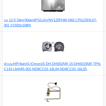
จอ 12.5 Slim(30pin)IPSไม่มีหู(NV125FHM-N82,LTN125HL07-
301,)(1920x1080)
พัดลมHP(4pin)(L)Omen15-DH,DH002NR,15-DH0015NR,TPN-
C143,L64445-001,ND8CC01-16L04,ND8CC01-16L05,