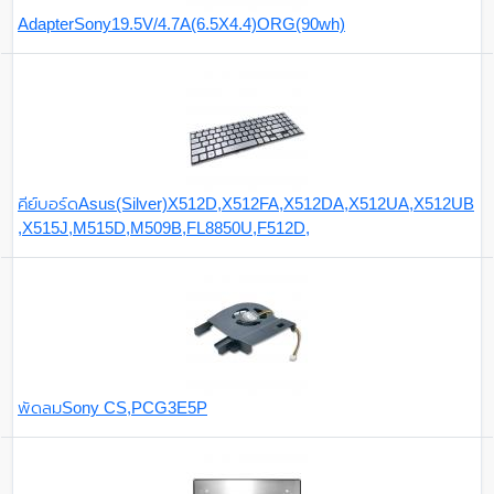
AdapterSony19.5V/4.7A(6.5X4.4)ORG(90wh)
คีย์บอร์ดAsus(Silver)X512D,X512FA,X512DA,X512UA,X512UB
,X515J,M515D,M509B,FL8850U,F512D,
พัดลมSony CS,PCG3E5P