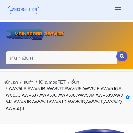
Skip
to
080-456-1629
main
content
หน้าแรก
สินค้า
IC & mosFET
อื่นๆ
AWV5LA,AWV5JB,AWV5JT AWV5J5 AWV5JE AWV5J6 A
WV5JC AWV5J7 AWV5JO AWV5J8 AWV5JM AWV5J9 AWV
5JJ AWV5JK AWV5JI AWV5JD AWV5JB,AWV5JF,AWV5JQ,
AWV5QB