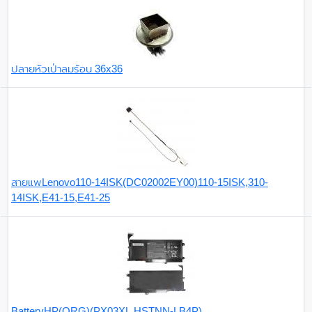
ปลายหัวเป่าลมร้อน 36x36
สายแพLenovo110-14ISK(DC02002EY00)110-15ISK,310-
14ISK,E41-15,E41-25
BatteryHP(ORG)(PX03XL,HSTNN-LB4P)