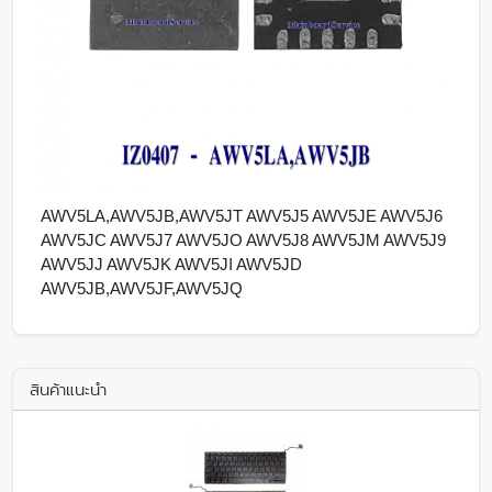
AWV5LA,AWV5JB,AWV5JT AWV5J5 AWV5JE AWV5J6
AWV5JC AWV5J7 AWV5JO AWV5J8 AWV5JM AWV5J9
AWV5JJ AWV5JK AWV5JI AWV5JD
AWV5JB,AWV5JF,AWV5JQ
สินค้าแนะนำ