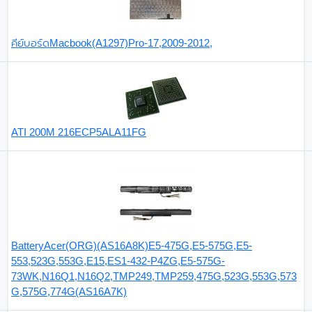
คีย์บอร์ดMacbook(A1297)Pro-17,2009-2012,
ATI 200M 216ECP5ALA11FG
BatteryAcer(ORG)(AS16A8K)E5-475G,E5-575G,E5-
553,523G,553G,E15,ES1-432-P4ZG,E5-575G-
73WK,N16Q1,N16Q2,TMP249,TMP259,475G,523G,553G,573
G,575G,774G(AS16A7K)