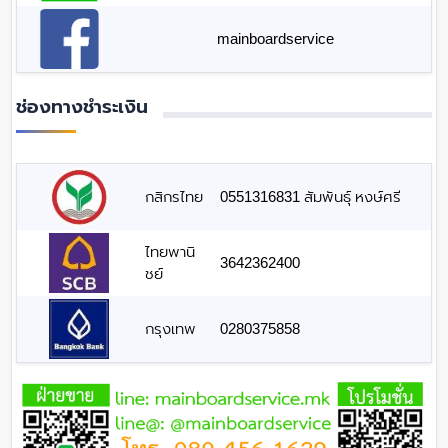
mainboardservice
ช่องทางชำระเงิน
กสิกรไทย
0551316831 สัมพันธุ์ หงษ์ศรี
ไทยพานิ
3642362400
ชย์
กรุงเทพ
0280375858