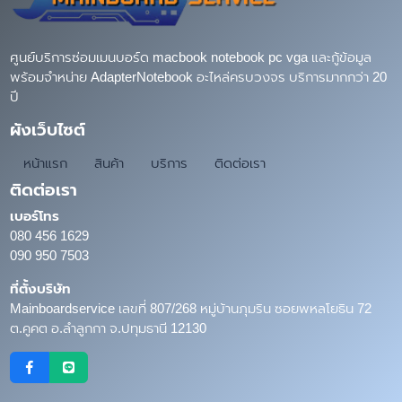
ศูนย์บริการซ่อมเมนบอร์ด macbook notebook pc vga และกู้ข้อมูล
พร้อมจำหน่าย AdapterNotebook อะไหล่ครบวงจร บริการมากกว่า 20
ปี
ผังเว็บไซต์
หน้าแรก
สินค้า
บริการ
ติดต่อเรา
ติดต่อเรา
เบอร์โทร
080 456 1629
090 950 7503
ที่ตั้งบริษัท
Mainboardservice เลขที่ 807/268 หมู่บ้านภุมริน ซอยพหลโยธิน 72
ต.คูคต อ.ลำลูกกา จ.ปทุมธานี 12130