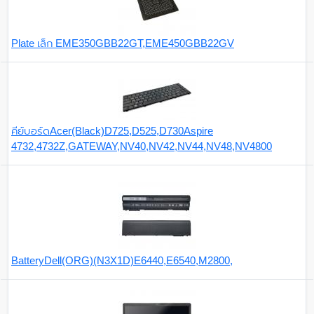
Plate เล็ก EME350GBB22GT,EME450GBB22GV
คีย์บอร์ดAcer(Black)D725,D525,D730Aspire
4732,4732Z,GATEWAY,NV40,NV42,NV44,NV48,NV4800
BatteryDell(ORG)(N3X1D)E6440,E6540,M2800,