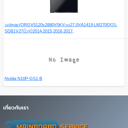
จอImac(ORG)(5120x2880)(5K)(จอ27.0)(A1419,LM270QQ1-
SDB1)(27นิ้ว)ปี2014,2015,2016,2017,
Nvidia N10P-GS1-B
เกี่ยวกับเรา