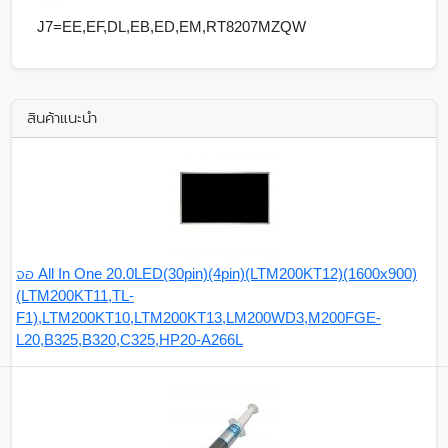
J7=EE,EF,DL,EB,ED,EM,RT8207MZQW
สินค้าแนะนำ
จอ All In One 20.0LED(30pin)(4pin)(LTM200KT12)(1600x900)
(LTM200KT11,TL-
F1),LTM200KT10,LTM200KT13,LM200WD3,M200FGE-
L20,B325,B320,C325,HP20-A266L