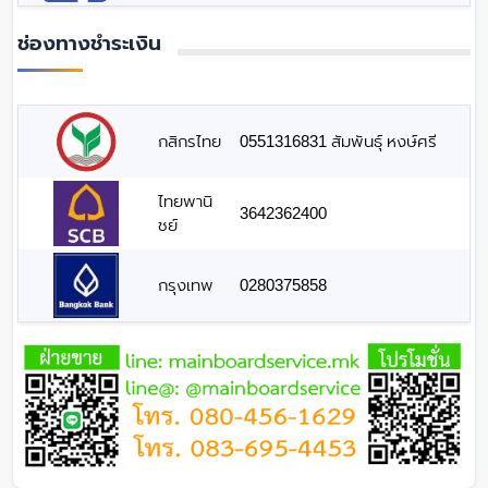
ช่องทางชำระเงิน
กสิกรไทย
0551316831 สัมพันธุ์ หงษ์ศรี
ไทยพานิ
3642362400
ชย์
กรุงเทพ
0280375858