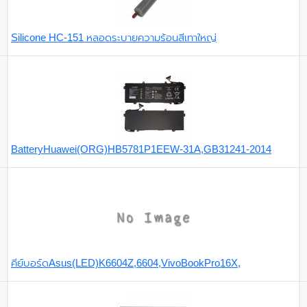
Silicone HC-151 หลอดระบายความร้อนสีเทาใหญ่
BatteryHuawei(ORG)HB5781P1EEW-31A,GB31241-2014
คีย์บอร์ดAsus(LED)K6604Z,6604,VivoBookPro16X,