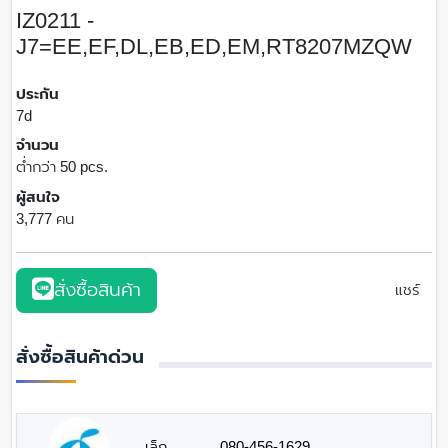
IZ0211 -
J7=EE,EF,DL,EB,ED,EM,RT8207MZQW
ประกัน
7d
จำนวน
ต่ำกว่า 50 pcs.
ผู้สนใจ
3,777 คน
สั่งซื้อสินค้า
แชร์
สั่งซื้อสินค้าด่วน
เล็ก
080-456-1629