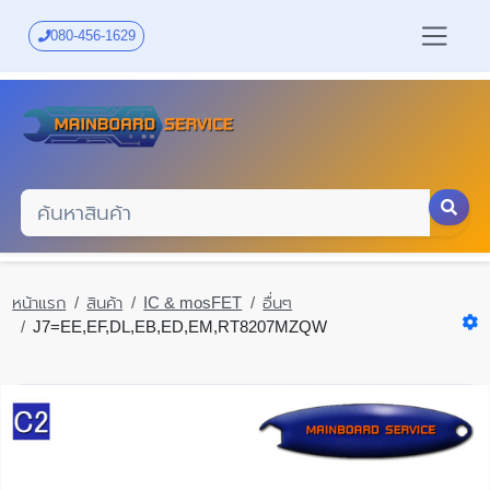
Skip
to
080-456-1629
main
content
หน้าแรก
สินค้า
IC & mosFET
อื่นๆ
J7=EE,EF,DL,EB,ED,EM,RT8207MZQW