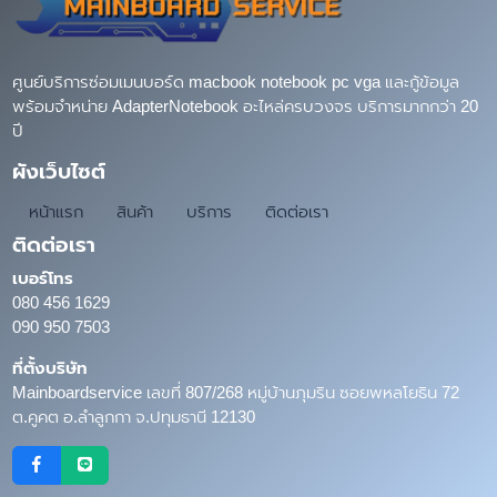
ศูนย์บริการซ่อมเมนบอร์ด macbook notebook pc vga และกู้ข้อมูล
พร้อมจำหน่าย AdapterNotebook อะไหล่ครบวงจร บริการมากกว่า 20
ปี
ผังเว็บไซต์
หน้าแรก
สินค้า
บริการ
ติดต่อเรา
ติดต่อเรา
เบอร์โทร
080 456 1629
090 950 7503
ที่ตั้งบริษัท
Mainboardservice เลขที่ 807/268 หมู่บ้านภุมริน ซอยพหลโยธิน 72
ต.คูคต อ.ลำลูกกา จ.ปทุมธานี 12130