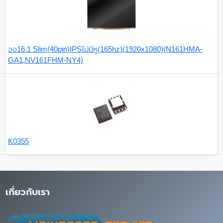
จอ16.1 Slim(40pin)IPSไม่มีหู(165hz)(1920x1080)(N161HMA-
GA1,NV161FHM-NY4)
K0355
เกี่ยวกับเรา