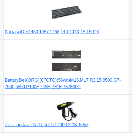
คีย์บอร์ดDell1450,1457,1458,14-L401X,15-L501X
BatteryDell(ORG)(8FCTC)(56wh)M15,M17,R3,15-9500,G7-
7500,5550,P100F,P45E,P91F,P87F001,
ปืนเป่าลมร้อน TNI-U รุ่น TU-2300 220v-50hz