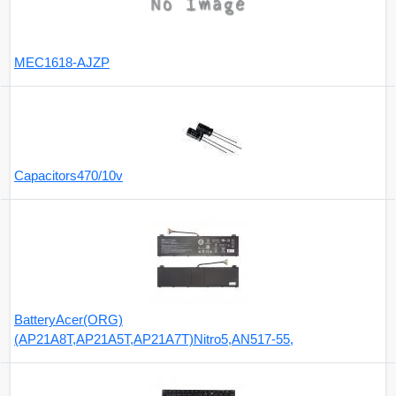
MEC1618-AJZP
Capacitors470/10v
BatteryAcer(ORG)
(AP21A8T,AP21A5T,AP21A7T)Nitro5,AN517-55,