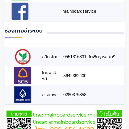
mainboardservice
ช่องทางชำระเงิน
กสิกรไทย
0551316831 สัมพันธุ์ หงษ์ศรี
ไทยพานิ
3642362400
ชย์
กรุงเทพ
0280375858