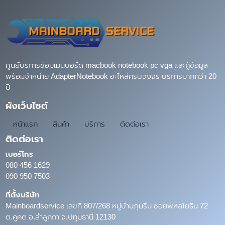
ศูนย์บริการซ่อมเมนบอร์ด macbook notebook pc vga และกู้ข้อมูล
พร้อมจำหน่าย AdapterNotebook อะไหล่ครบวงจร บริการมากกว่า 20
ปี
ผังเว็บไซต์
หน้าแรก
สินค้า
บริการ
ติดต่อเรา
ติดต่อเรา
เบอร์โทร
080 456 1629
090 950 7503
ที่ตั้งบริษัท
Mainboardservice เลขที่ 807/268 หมู่บ้านภุมริน ซอยพหลโยธิน 72
ต.คูคต อ.ลำลูกกา จ.ปทุมธานี 12130