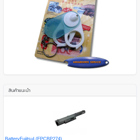
สินค้าแนะนำ
BatteryFujitsuL(FPCBP274)