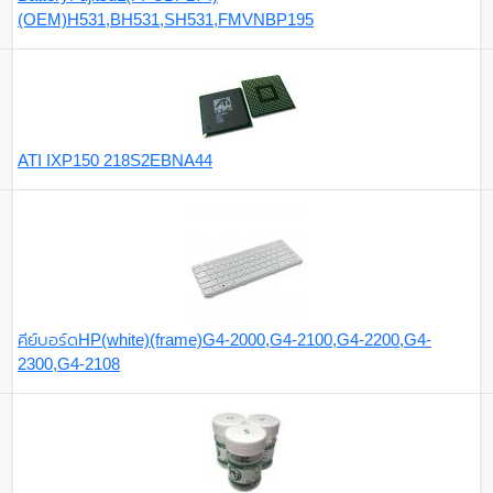
(OEM)H531,BH531,SH531,FMVNBP195
ATI IXP150 218S2EBNA44
คีย์บอร์ดHP(white)(frame)G4-2000,G4-2100,G4-2200,G4-
2300,G4-2108