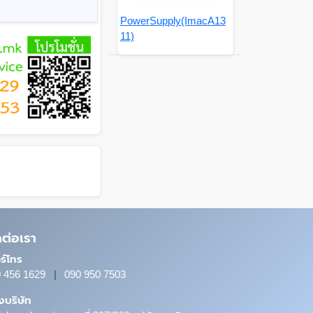
PowerSupply(ImacA13
11)
ดต่อเรา
ร์โทร
 456 1629
|
090 950 7503
ั้งบริษัท