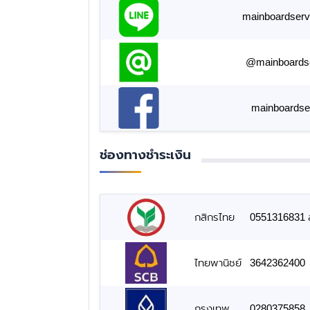
mainboardserv
@mainboards
mainboardse
ช่องทางชำระเงิน
กสิกรไทย
0551316831 สั
ไทยพานิชย์
3642362400
กรุงเทพ
0280375858