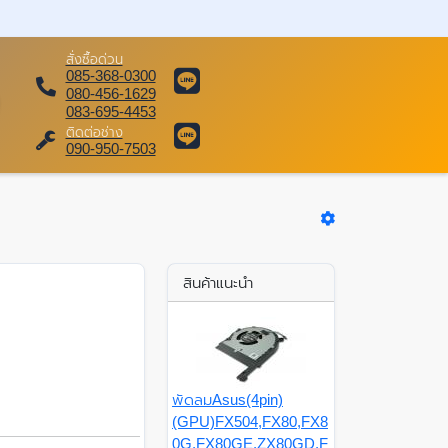
สั่งซื้อด่วน
085-368-0300
080-456-1629
083-695-4453
ติดต่อช่าง
090-950-7503
สินค้าแนะนำ
พัดลมAsus(4pin)
(GPU)FX504,FX80,FX8
0G,FX80GE,ZX80GD,F