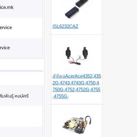
ice.mk
ISL6232CAZ
ervice
rvice
ลำโพงAcerAce4352,435
2G,4743,4743G,4750,4
750G,4752,4752G,4755
มพันธุ์ หงษ์ศรี
,4755G,