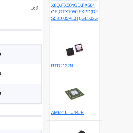
X8Q,FX504GD,FX504
แชร์
GE,GTX1050,FKPD(DF
S531005PL0T),GL503G
,
9
RTD2132N
3
9
AM6210ITJ44JB