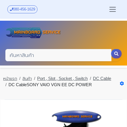
Skip
to
080-456-1629
main
content
หน้าแรก
สินค้า
Port , Slot , Socket , Switch
DC Cable
DC CableSONY VAIO VGN EE DC POWER