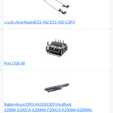
บานพับAcerAspireES1-432,ES1-432-C3P3
Port USB #8
BatteryAsus(ORG)(A31N1302)VivoBook
X200M,X200CA,X200MA,F200CA,K200MA,K200MA-