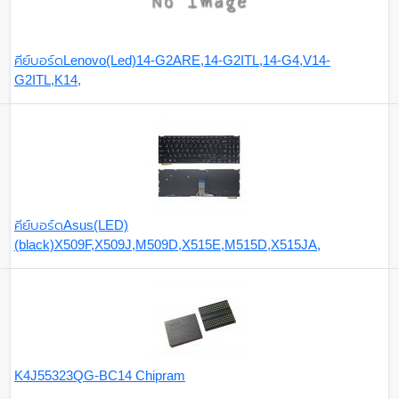
คีย์บอร์ดLenovo(Led)14-G2ARE,14-G2ITL,14-G4,V14-
G2ITL,K14,
คีย์บอร์ดAsus(LED)
(black)X509F,X509J,M509D,X515E,M515D,X515JA,
K4J55323QG-BC14 Chipram