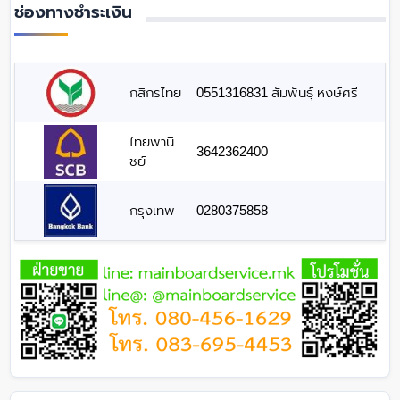
ช่องทางชำระเงิน
กสิกรไทย
0551316831 สัมพันธุ์ หงษ์ศรี
ไทยพานิ
3642362400
ชย์
กรุงเทพ
0280375858