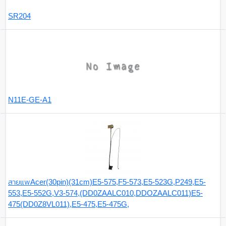
SR204
N11E-GE-A1
สายแพAcer(30pin)(31cm)E5-575,F5-573,E5-523G,P249,E5-
553,E5-552G,V3-574,(DD0ZAALC010,DDOZAALC011)E5-
475(DD0Z8VL011),E5-475,E5-475G,