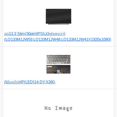
จอ13.3 Slim(30pin)IPSไม่มีหู(แพขวา)
(LQ133M1JW59,LQ133M1JW48,LQ133M1JW41)(1920x1080)
คีย์บอร์ดHP(LED)14-DY,X360,