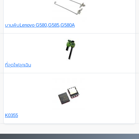
บานพับLenovo G580,G585,G580A
ที่จุดไฟฉุกเฉิน
K0355