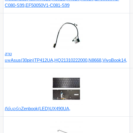
C080-S99,EF50050V1-C081-S99
สาย
แพAsus(30pin)TP412UA,HQ21310222000,N8668,VivoBook14,
คีย์บอร์ดZenbook(LED)UX490UA,