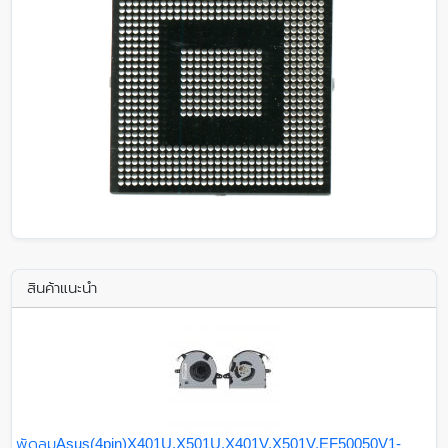
สินค้าแนะนำ
พัดลมAsus(4pin)X401U,X501U,X401V,X501V,EF50050V1-