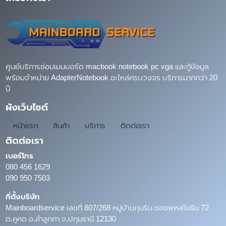
ศูนย์บริการซ่อมเมนบอร์ด macbook notebook pc vga และกู้ข้อมูล
พร้อมจำหน่าย AdapterNotebook อะไหล่ครบวงจร บริการมากกว่า 20
ปี
ผังเว็บไซต์
หน้าแรก
สินค้า
บริการ
ติดต่อเรา
ติดต่อเรา
เบอร์โทร
080 456 1629
090 950 7503
ที่ตั้งบริษัท
Mainboardservice เลขที่ 807/268 หมู่บ้านภุมริน ซอยพหลโยธิน 72
ต.คูคต อ.ลำลูกกา จ.ปทุมธานี 12130