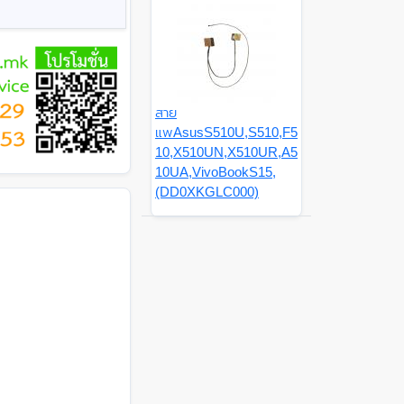
สาย
แพAsusS510U,S510,F5
10,X510UN,X510UR,A5
10UA,VivoBookS15,
(DD0XKGLC000)