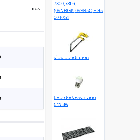
7300,7306,
แชร์
(09NRGK,099N5C,EG5
0040S1,
9
เลื่อยเอนกประสงค์
3
LED ปิงปองพลาสติก
9
ขาว 3w