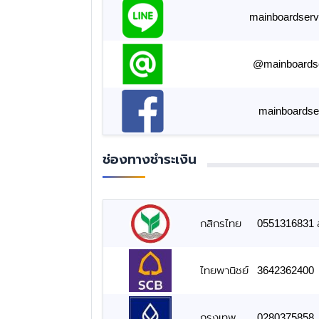
mainboardserv
@mainboards
mainboardse
ช่องทางชำระเงิน
กสิกรไทย
0551316831 สั
ไทยพานิชย์
3642362400
กรุงเทพ
0280375858