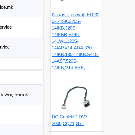
ice.mk
คีย์บอร์ดLenovo(LED)32
0-14ISK,320S-
ervice
14IKB,320S-
14IKBR,S145-
141WL,120S-
rvice
14IAP,V14-ADA,330-
14IKB,130-14IKB,S415-
14AST,520S-
14IKB,V14-ARE,
มพันธุ์ หงษ์ศรี
DC CableHP DV7-
2000,CQ71,G71