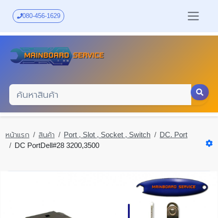
Skip
to
080-456-1629
main
content
หน้าแรก
สินค้า
Port , Slot , Socket , Switch
DC. Port
DC PortDell#28 3200,3500