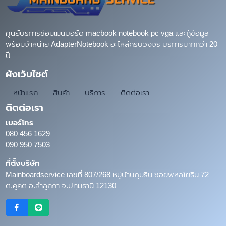
ศูนย์บริการซ่อมเมนบอร์ด macbook notebook pc vga และกู้ข้อมูล
พร้อมจำหน่าย AdapterNotebook อะไหล่ครบวงจร บริการมากกว่า 20
ปี
ผังเว็บไซต์
หน้าแรก
สินค้า
บริการ
ติดต่อเรา
ติดต่อเรา
เบอร์โทร
080 456 1629
090 950 7503
ที่ตั้งบริษัท
Mainboardservice เลขที่ 807/268 หมู่บ้านภุมริน ซอยพหลโยธิน 72
ต.คูคต อ.ลำลูกกา จ.ปทุมธานี 12130