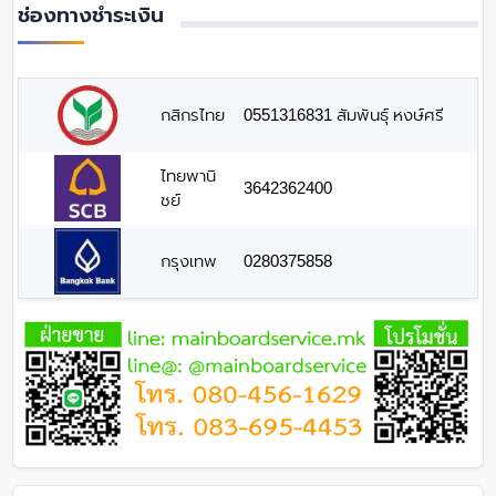
ช่องทางชำระเงิน
กสิกรไทย
0551316831 สัมพันธุ์ หงษ์ศรี
ไทยพานิ
3642362400
ชย์
กรุงเทพ
0280375858