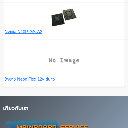
Nvidia N10P-GS-A2
ไฟยาง Neon Flex 12v สีขาว
เกี่ยวกับเรา