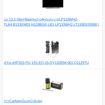
จอ 13.3 Slim(40pin)หูข้าง4หู(แพขวา)(LP133WH2-
TLA4,B133XW01,N133BGE-LB1,LP133WH2,LT133EE09300,)
ลำโพงHP15S-FQ,15S-EQ,15-DY,L63594-001,Q1129TU
กาวCarbonเชื่อมหน้าสัมผัส