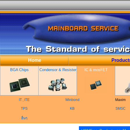
Home
Product
BGA Chips
Condensor & Resister
IC & mosFET
IT , ITE
Winbond
Maxim
TPS
KB
SMSC
อื่นๆ