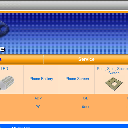
s
Service
LED
Port , Slot , Socket
Switch
Phone Battery
Phone Screen
ADP
ISL
PC
6xxx