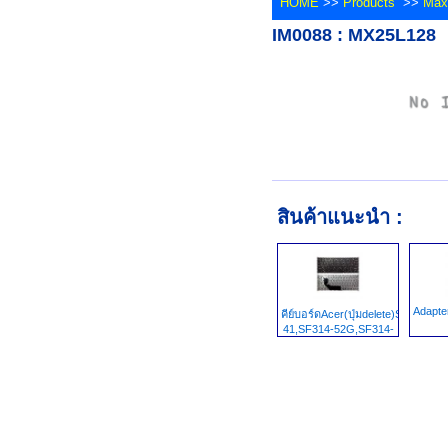
HOME
>>
Products
>>
Max
IM0088 : MX25L128
สินค้าแนะนำ :
Adapte
คีย์บอร์ดAcer(ปุ่มdelete)SF314-
41,SF314-52G,SF314-
53G,SF314-
55G,Swift10,Sf113-
31,N17P2,Swift10,SF114-
32-C5,SF114-32-
WC,N17W7,Swift3,