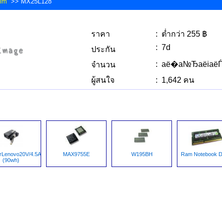
im
>> MX25L128
ราคา
: ต่ำกว่า 255 ฿
: 7d
ประกัน
: аё�а№ЂаёіаёЃ
จำนวน
ผู้สนใจ
: 1,642 คน
rLenovo20V/4.5A(7.9x5.5)
MAX9755E
W195BH
Ram Notebook 
(90wh)