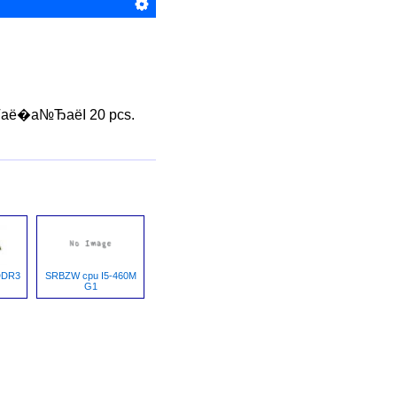
аё�а№ЂаёІ 20 pcs.
DDR3
SRBZW cpu I5-460M
G1