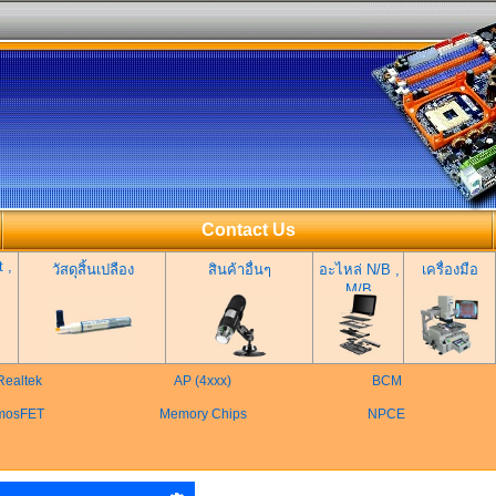
Contact Us
 ,
วัสดุสิ้นเปลือง
สินค้าอื่นๆ
อะไหล่ N/B ,
เครื่องมือ
M/B
Realtek
AP (4xxx)
BCM
mosFET
Memory Chips
NPCE