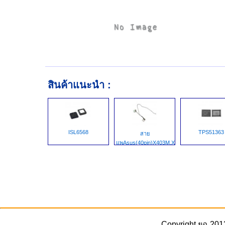
สินค้าแนะนำ :
ISL6568
TPS51363
สาย
แพAsus(40pin)X403M,X453MA
Copyright ยฉ 201