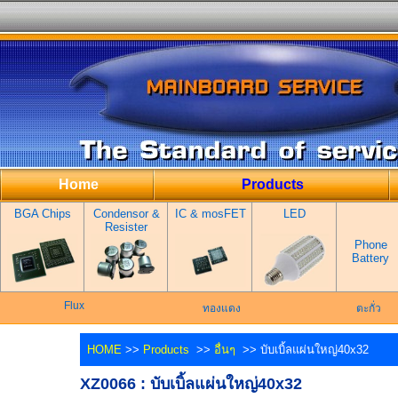
Home
Products
BGA Chips
Condensor &
IC & mosFET
LED
Resister
Phone
Battery
Flux
ทองแดง
ตะกั่ว
HOME
>>
Products
>>
อื่นๆ
>> บับเบิ้ลแผ่นใหญ่40x32
XZ0066 : บับเบิ้ลแผ่นใหญ่40x32