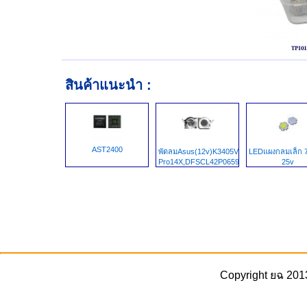
สินค้าแนะนำ :
AST2400
พัดลมAsus(12v)K3405V,VivoBook
LEDแผงกลมเล็ก 
Pro14X,DFSCL42P065938,
25v
Copyright ยฉ 201