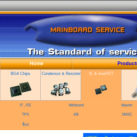
Home
Product
BGA Chips
Condensor & Resister
IC & mosFET
IT , ITE
Winbond
Maxim
TPS
KB
SMSC
อื่นๆ