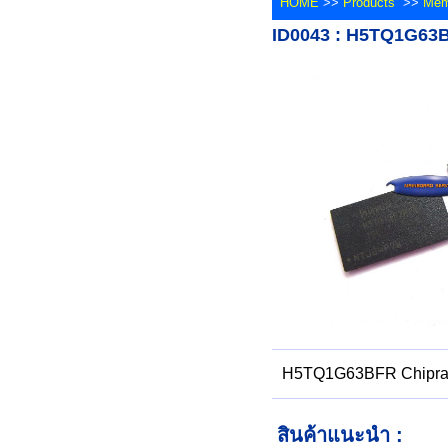
HOME
>>
Products
>>
Mem
ID0043 : H5TQ1G63
H5TQ1G63BFR Chipr
สินค้าแนะนำ :