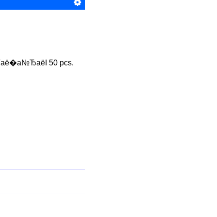
аё�а№ЂаёІ 50 pcs.