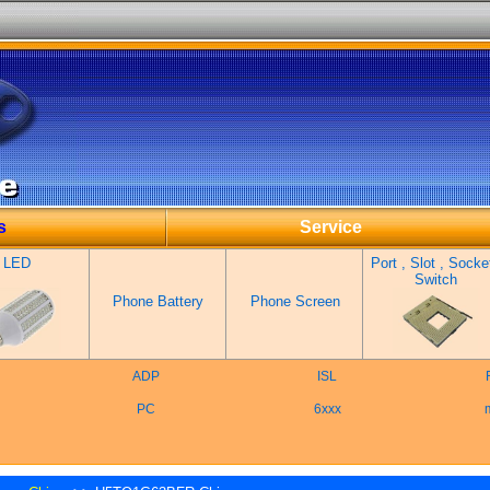
s
Service
LED
Port , Slot , Socket
Switch
Phone Battery
Phone Screen
ADP
ISL
PC
6xxx