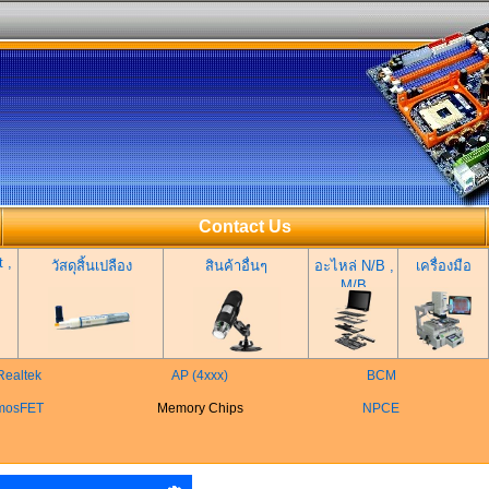
Contact Us
 ,
วัสดุสิ้นเปลือง
สินค้าอื่นๆ
อะไหล่ N/B ,
เครื่องมือ
M/B
Realtek
AP (4xxx)
BCM
mosFET
Memory Chips
NPCE