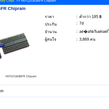
ory Chips
>> H5TQ1G63BFR Chipram
BFR Chipram
ราคา
: ต่ำกว่า 185 ฿
: 7d
ประกัน
: аё�а№ЂаёіаёЃ
จำนวน
ผู้สนใจ
: 3,869 คน
am